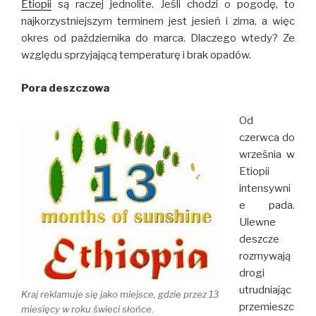
Etiopii
są raczej jednolite. Jeśli chodzi o pogodę, to
najkorzystniejszym terminem jest jesień i zima, a więc
okres od października do marca. Dlaczego wtedy? Ze
względu sprzyjającą temperaturę i brak opadów.
Pora deszczowa
Od
czerwca do
września w
Etiopii
intensywni
e pada.
Ulewne
deszcze
rozmywają
drogi
utrudniając
Kraj reklamuje się jako miejsce, gdzie przez 13
przemieszc
miesięcy w roku świeci słońce.