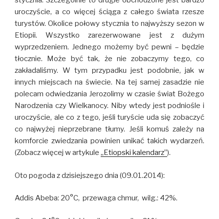
stycznia. Szczególnie to drugie obchodzone jest bardzo
uroczyście, a co więcej ściąga z całego świata rzesze
turystów. Okolice połowy stycznia to najwyższy sezon w
Etiopii. Wszystko zarezerwowane jest z dużym
wyprzedzeniem. Jednego możemy być pewni – będzie
tłocznie. Może być tak, że nie zobaczymy tego, co
zakładaliśmy. W tym przypadku jest podobnie, jak w
innych miejscach na świecie. Na tej samej zasadzie nie
polecam odwiedzania Jerozolimy w czasie świat Bożego
Narodzenia czy Wielkanocy. Niby wtedy jest podniośle i
uroczyście, ale co z tego, jeśli turyście uda się zobaczyć
co najwyżej nieprzebrane tłumy. Jeśli komuś zależy na
komforcie zwiedzania powinien unikać takich wydarzeń.
(Zobacz więcej w artykule
„Etiopski kalendarz”
).
Oto pogoda z dzisiejszego dnia (09.01.2014):
Addis Abeba: 20°C, przewaga chmur, wilg.: 42%.