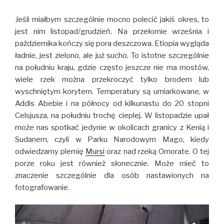
Jeśli miałbym szczególnie mocno polecić jakiś okres, to
jest nim listopad/grudzień. Na przełomie września i
października kończy się pora deszczowa. Etiopia wygląda
ładnie, jest zielono, ale już sucho. To istotne szczególnie
na południu kraju, gdzie często jeszcze nie ma mostów,
wiele rzek można przekroczyć tylko brodem lub
wyschniętym korytem. Temperatury są umiarkowane, w
Addis Abebie i na północy od kilkunastu do 20 stopni
Celsjusza, na południu trochę cieplej. W listopadzie upał
może nas spotkać jedynie w okolicach granicy z Kenią i
Sudanem, czyli w Parku Narodowym Mago, kiedy
odwiedzamy plemię
Mursi
oraz nad rzeką Omorate. O tej
porze roku jest również słonecznie. Może mieć to
znaczenie szczególnie dla osób nastawionych na
fotografowanie.