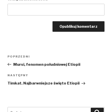
Nawigacja
POPRZEDNI
Poprzedni
wpisu
wpis
Mursi, fenomen południowej Etiopii
NASTĘPNY
Następny
wpis
Timkat. Najbarwniejsze święto Etiopii
Szukaj:
Szuka