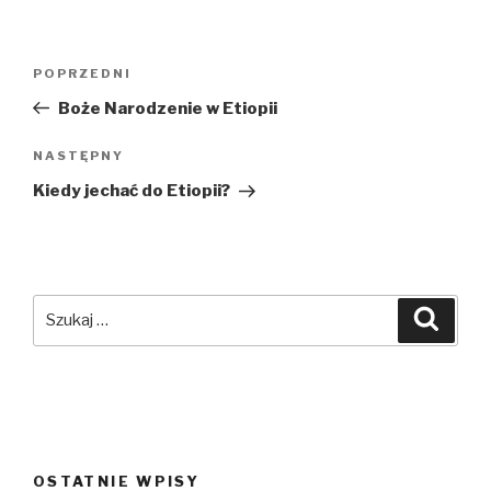
Nawigacja
POPRZEDNI
Poprzedni
wpisu
wpis
Boże Narodzenie w Etiopii
NASTĘPNY
Następny
wpis
Kiedy jechać do Etiopii?
Szukaj:
Szuka
OSTATNIE WPISY