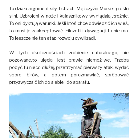
Tu działa argument siły. I strach. Mężczyźni Mursi są rośli i
silni. Uzbrojeni w noże i kałasznikowy wyglądają groźnie.
To oni dyktują warunki. Jeśli ktoś chce odwiedzić ich wieś,
to musi je zaakceptować. Filozofii i dywagacji tu nie ma.
To jeszcze nie ten etap rozwoju cywilizacji.
W tych okolicznościach zrobienie naturalnego, nie
pozowanego ujęcia, jest prawie niemożliwe. Trzeba
pobyć tu nieco dłużej, przetrzymać pierwszy atak, wydać
sporo birów, a potem porozmawiać, spróbować
przyzwyczaić ich do siebie i do aparatu.