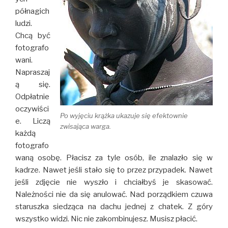
półnagich
ludzi.
Chcą być
fotografo
wani.
Napraszaj
ą się.
Odpłatnie
oczywiści
Po wyjęciu krążka ukazuje się efektownie
e. Liczą
zwisająca warga.
każdą
fotografo
waną osobę. Płacisz za tyle osób, ile znalazło się w
kadrze. Nawet jeśli stało się to przez przypadek. Nawet
jeśli zdjęcie nie wyszło i chciałbyś je skasować.
Należności nie da się anulować. Nad porządkiem czuwa
staruszka siedząca na dachu jednej z chatek. Z góry
wszystko widzi. Nic nie zakombinujesz. Musisz płacić.