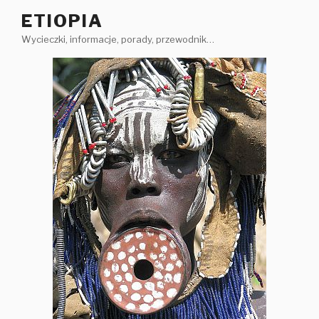
Przejdź
ETIOPIA
do
Wycieczki, informacje, porady, przewodnik…
treści