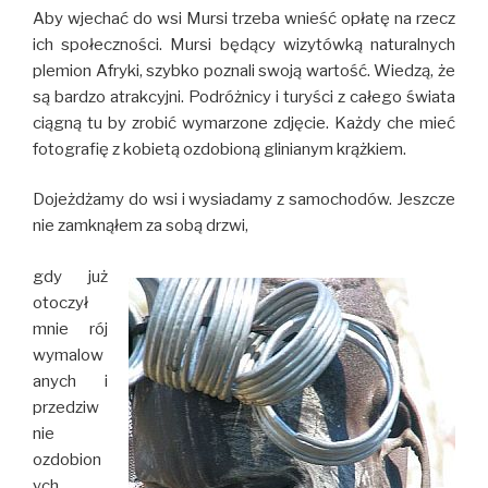
Aby wjechać do wsi Mursi trzeba wnieść opłatę na rzecz
ich społeczności. Mursi będący wizytówką naturalnych
plemion Afryki, szybko poznali swoją wartość. Wiedzą, że
są bardzo atrakcyjni. Podróżnicy i turyści z całego świata
ciągną tu by zrobić wymarzone zdjęcie. Każdy che mieć
fotografię z kobietą ozdobioną glinianym krążkiem.
Dojeżdżamy do wsi i wysiadamy z samochodów. Jeszcze
nie zamknąłem za sobą drzwi,
gdy już
otoczył
mnie rój
wymalow
anych i
przedziw
nie
ozdobion
ych