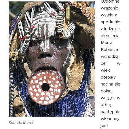
Ogromne
wrażenie
wywiera
spotkanie
z ludźmi z
plemienia
Mursi.
Kobiecie
wchodzą
cej w
wiek
dorosły
nacina się
dolną
wargę, w
którą
następnie
wkładany
Kobieta Mursi
jest